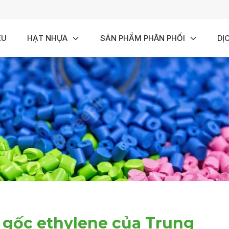
ỆU
HẠT NHỰA
SẢN PHẨM PHÂN PHỐI
DỊ
 gốc ethylene của Trung