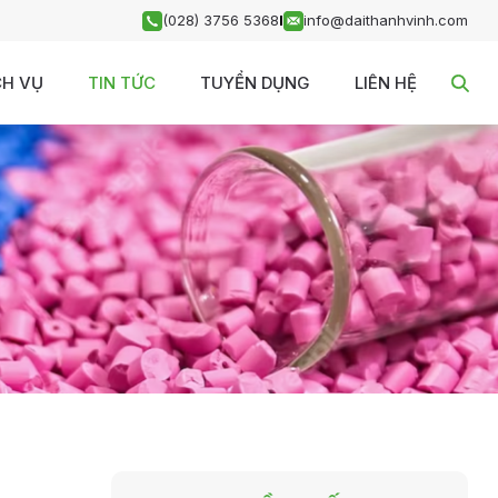
(028) 3756 5368
I
info@daithanhvinh.com
CH VỤ
TIN TỨC
TUYỂN DỤNG
LIÊN HỆ