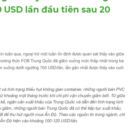
USD lần đầu tiên sau 20
n tuần qua, ngoại trừ một tuần ổn định được quan sát thấy vào giữa
o phương thức FOB Trung Quốc đã giảm xuống mức thấp nhất trong ba
ảm xuống dưới ngưỡng 700 USD/tấn, lần gần nhất được thấy vào cuối
 và tình trạng thiếu hụt không gian container, những người bán PVC
 từ khoảng một tháng trước khi chi phí vận chuyển giảm bớt. Từ giữa
 kể, ngăn cản xuất khẩu của Trung Quốc và dẫn đến tình trạng tích
u giảm, những người bán Trung Quốc đã có thể tiếp tục xuất khẩu.
B để thu hút người mua Ấn Độ. Theo các nguồn tin trong ngành, chi
 Ấn Độ hiện vào khoảng 100-120 USD/tấn.