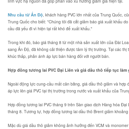
lĩnh vực hạ nguồn đã góp phần vào xu hướng giảm giá hiện tại.
Nhu cầu từ Ấn Độ
, khách hàng PVC lớn nhất của Trung Quốc, cũ
Trung Quốc cho biết: "Chúng tôi đã cắt giảm báo giá xuất khẩu do
cầu đã yếu đi vì hiện tại rất khó để xuất khẩu."
Trong khi đó, báo giá tháng 8 từ một nhà sản xuất lớn của Đài Lo
sang Ấn Độ, đã không cải thiện được tâm lý thị trường. Tại các th
khúc thấp, phản ánh áp lực bán hàng đối với người bán.
Hợp đồng tương lai PVC Đại Liên và giá dầu thô tiếp tục làm 
Ngoài động lực cung-cầu mất cân bằng, giá dầu thô giảm và hợp đ
áp lực lên giá PVC tại thị trường trong nước và xuất khẩu của Tru
Hợp đồng tương lai PVC tháng 9 trên Sàn giao dịch Hàng hóa Đại
tháng 8. Tương tự, hợp đồng tương lai dầu thô Brent giảm khoảng
Mặc dù giá dầu thô giảm không ảnh hưởng đến VCM và monomer et