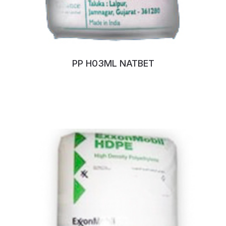
PP H03ML NATBET
No:114JCYVH