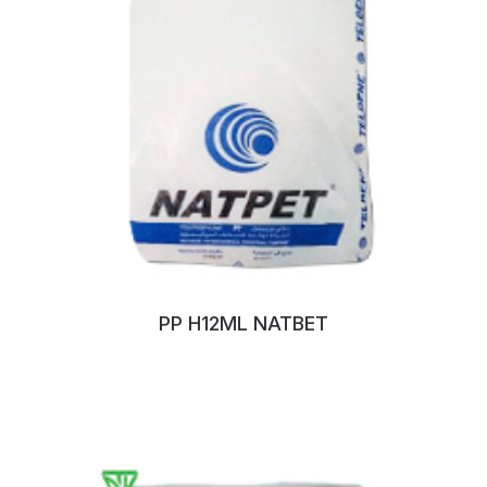
PP H12ML NATBET
No:104NUQCE