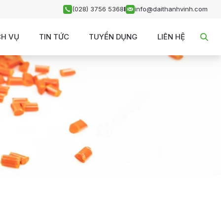
(028) 3756 5368
I
info@daithanhvinh.com
CH VỤ
TIN TỨC
TUYỂN DỤNG
LIÊN HỆ