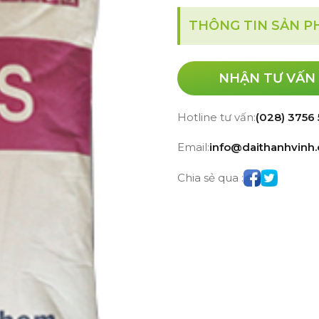
THÔNG TIN SẢN 
NHẬN TƯ VẤN
Hotline tư vấn:
(028) 3756
Email:
info@daithanhvinh
Chia sẻ qua :