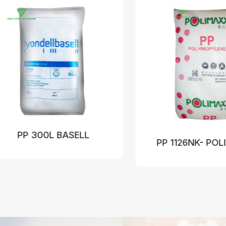
L BASELL
PP 1126NK- POLIMAXX