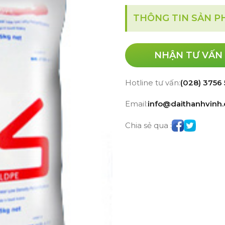
THÔNG TIN SẢN 
NHẬN TƯ VẤN
Hotline tư vấn:
(028) 3756
Email:
info@daithanhvinh
Chia sẻ qua :