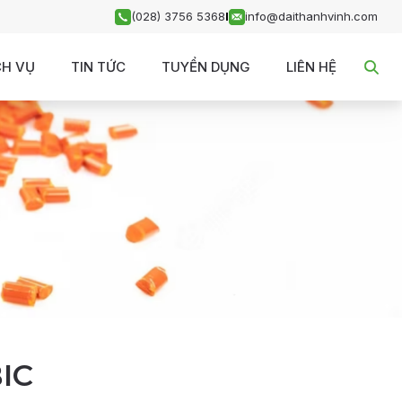
(028) 3756 5368
I
info@daithanhvinh.com
CH VỤ
TIN TỨC
TUYỂN DỤNG
LIÊN HỆ
BIC