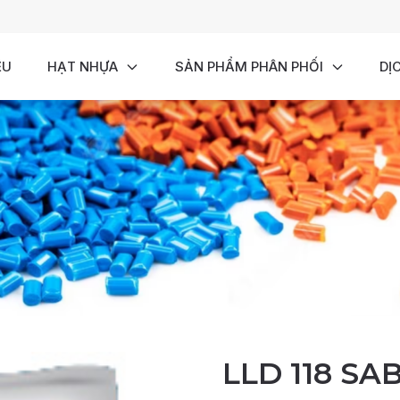
ỆU
HẠT NHỰA
SẢN PHẨM PHÂN PHỐI
DỊ
LLD 118 SA