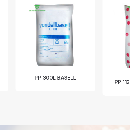
0L BASELL
PP 1126NK- POLIMAXX