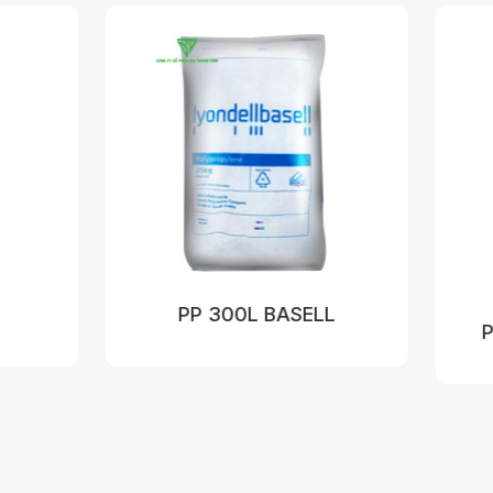
00L BASELL
PP 1126NK- POLIMAXX