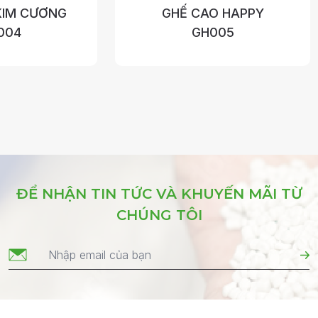
KIM CƯƠNG
GHẾ CAO HAPPY
004
GH005
ĐỂ NHẬN TIN TỨC VÀ KHUYẾN MÃI TỪ
CHÚNG TÔI