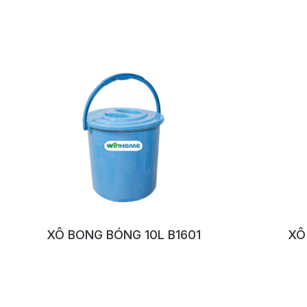
XÔ BONG BÓNG 10L B1601
XÔ
No:1158