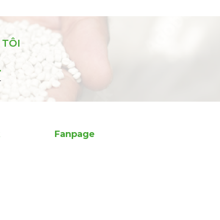
 TÔI
k
Fanpage