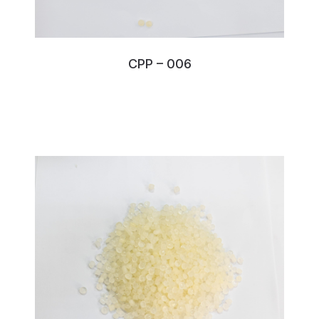
CPP – 006
No:136KPDDP